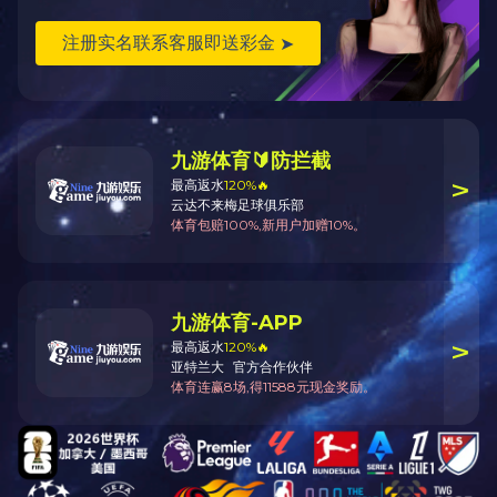
不
计在1
争。
上一篇
下一篇
关键字：
首页
，
关于milan米兰体育（中国区）体育官方网站