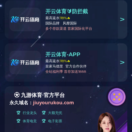
网站
登录入口 |
PRODUCTS
关于m
有机膦系列阻垢缓蚀剂、螯合剂
m
聚羧酸类阻垢分散剂、水性分散剂
网站科
杀菌灭藻剂、粘泥剥离剂
年持续
复合专用阻垢缓蚀剂、清洗预膜剂
无人化