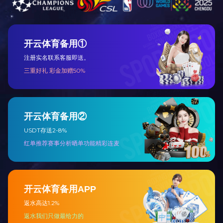
热处理淬火介质
新闻中心 |
NEWS
milan米兰体育（中国区）体育官方网站科技荣获“国家级制造业单项冠军企业”称号
山东省加快发展新质生产力调研组莅临公司开展调研
喜讯：milan米兰体育（中国区）体育官方网站科技（300801）荣获2023年度上市公司最佳ESG实践奖
喜讯：milan米兰体育（中国区）体育官方网站科技入选中证回购指数
喜讯：milan米兰体育（中国区）体育官方网站科技入选2023年山东省质量标杆企业
喜讯：milan米兰体育（中国区）体育官方网站科技入选2023年山东民营企业创新100强
喜讯：milan米兰体育（中国区）体育官方网站科技入选山东省新材料领军企业50强
总经理姚娅荣登山东省民营企业家“挂帅出征”百强榜
总经理姚娅荣获2022年度枣庄市优秀企业家称号！