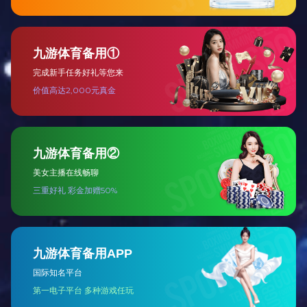
会议期
国正处
社会建
者施展