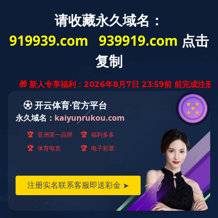
首页
关于
新闻
登录
人力
登录
投资
ESG
联系
milan
中心
入口
资源
入口
者关
我们
米兰
系
体育
（中
公司新
新闻中心 |
NEWS
国
公司新闻
区）
体育
行业新闻
官方