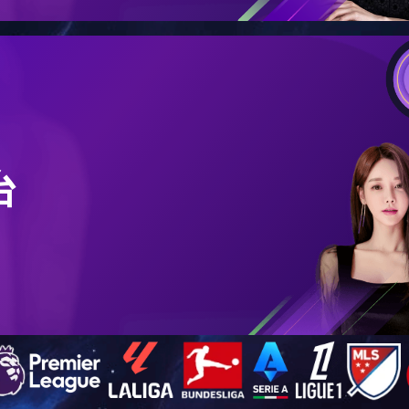
数
发布于：2023-09-15
9月15日，中证指数有限公司发布了《关于发布
兰体育（中国区）体育官方网站科技成功入选中证
低排名，选取前100只证券作为指数样本。
milan米兰体育（中国区）体育官方网站科技
2022年10月26日至2023年9月12日实施回购，
费用回购总金额为人民币1.5亿元。
信息来源：
https://www.csindex.com.cn/mobile-web/#/about/n
http://www.cninfo.com.cn/new/disclosure/detail?
plate=szse&orgId=9900031706&stockCode=3008