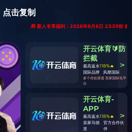
English
设为首页
加入收藏
资者关系
ESG
联系我们
您所在的位置：
首页
>>
新闻中心
>>
公司新闻
体育官方网站科技入选中证回购指