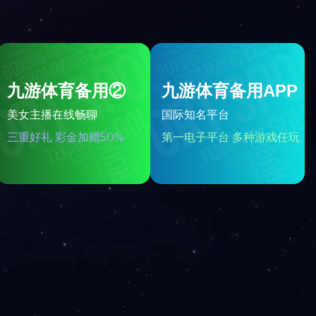
方网站科技入选2023年山东省质量标杆企业
科技（300801）2022-2023年度信披评
d.com
E-mail：
th@thwater.com
1669号-43