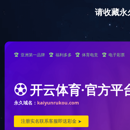
首页
关于milan米兰
新闻
体育（中国
区）体育官方
网站
新闻中心 |
NEWS
公司新闻
行业新闻